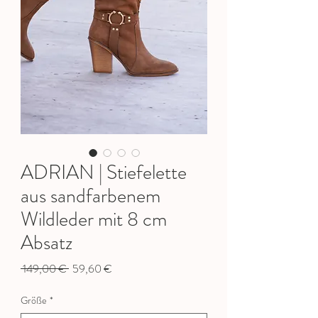
ADRIAN | Stiefelette
aus sandfarbenem
Wildleder mit 8 cm
Absatz
Standardpreis
Sale-
 149,00 € 
59,60 €
Preis
Größe
*