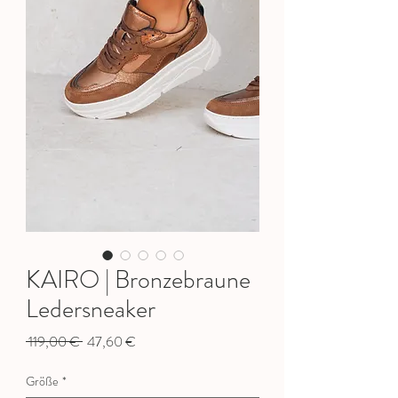
KAIRO | Bronzebraune
Ledersneaker
Standardpreis
Sale-
 119,00 € 
47,60 €
Preis
Größe
*