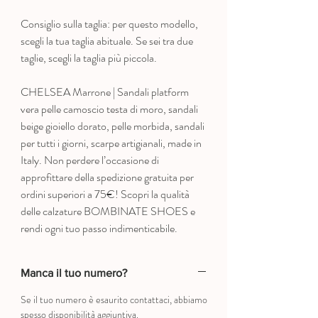
Consiglio sulla taglia: per questo modello,
scegli la tua taglia abituale. Se sei tra due
taglie, scegli la taglia più piccola.
CHELSEA Marrone | Sandali platform
vera pelle camoscio testa di moro, sandali
beige gioiello dorato, pelle morbida, sandali
per tutti i giorni, scarpe artigianali, made in
Italy. Non perdere l’occasione di
approfittare della spedizione gratuita per
ordini superiori a 75€! Scopri la qualità
delle calzature BOMBINATE SHOES e
rendi ogni tuo passo indimenticabile.
Manca il tuo numero?
Se il tuo numero è esaurito contattaci, abbiamo
spesso disponibilità aggiuntiva.