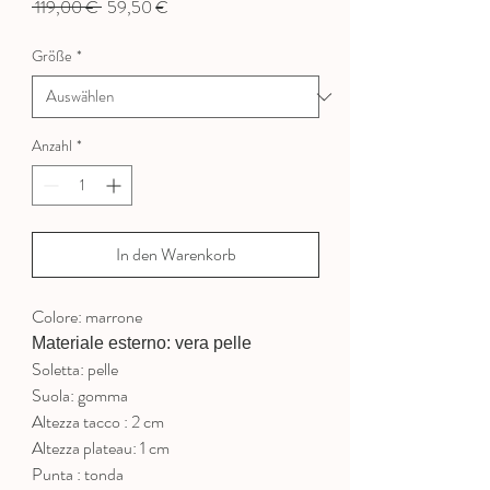
Standardpreis
Sale-
 119,00 € 
59,50 €
Preis
Größe
*
Anzahl
*
In den Warenkorb
Colore: marrone
Materiale esterno: vera pelle
Soletta: pelle
Suola: gomma
Altezza tacco : 2 cm
Altezza plateau: 1 cm
Punta : tonda