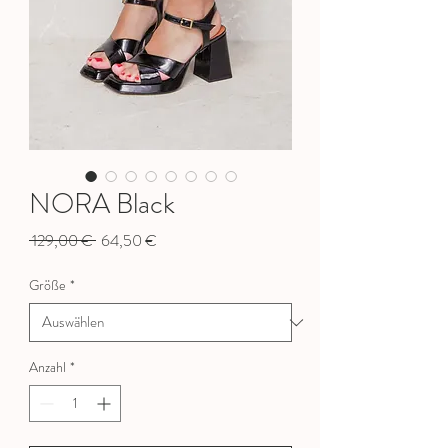
NORA Black
Standardpreis
Sale-
 129,00 € 
64,50 €
Preis
Größe
*
Anzahl
*