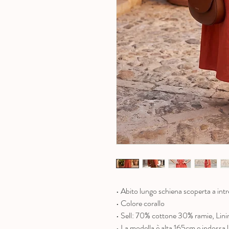
• Abito lungo schiena scoperta a intr
• Colore corallo
• Sell: 70% cottone 30% ramie, Lin
•
La modella è alta 165cm e indossa la