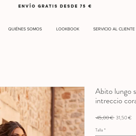
ENVÍO GRATIS DESDE 75 €
QUIÉNES SOMOS
LOOKBOOK
SERVICIO AL CLIENTE
Abito lungo 
intreccio cora
Precio
Pr
 45,00 € 
31,50 €
de
Talla
*
of