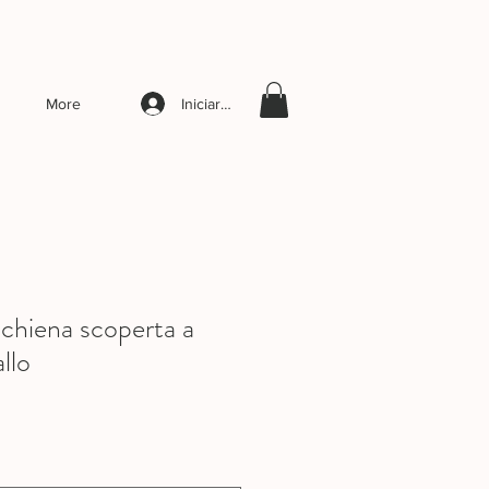
Iniciar sesión
More
schiena scoperta a
llo
ecio
erta