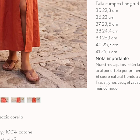
Talla europea Longitud 
35 22,3 cm
36 23 cm
37 23,6 cm
38 24,4 cm
39 25,1 cm
40 25,7 cm
41 26,5 cm
Nota importante
Nuestros zapatos están fa
Si al ponértelo por prime
El cuero natural tiende a 
Tras algunos usos, el zapa
más cómodo.
eccio corallo
ing: 100% cotone
 taglia S