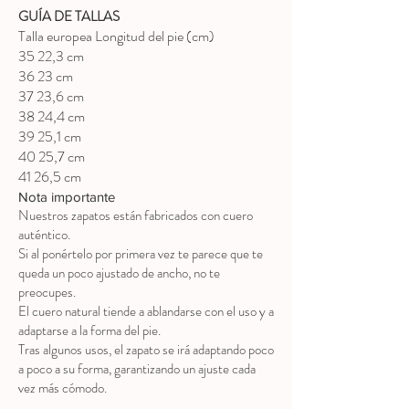
GUÍA DE TALLAS
Talla europea Longitud del pie (cm)
35 22,3 cm
36 23 cm
37 23,6 cm
38 24,4 cm
39 25,1 cm
40 25,7 cm
41 26,5 cm
Nota importante
Nuestros zapatos están fabricados con cuero
auténtico.
Si al ponértelo por primera vez te parece que te
queda un poco ajustado de ancho, no te
preocupes.
El cuero natural tiende a ablandarse con el uso y a
adaptarse a la forma del pie.
Tras algunos usos, el zapato se irá adaptando poco
a poco a su forma, garantizando un ajuste cada
vez más cómodo.