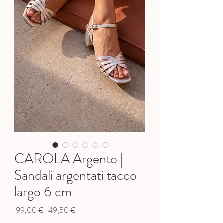
CAROLA Argento |
Sandali argentati tacco
largo 6 cm
Precio
Precio
 99,00 € 
49,50 €
de