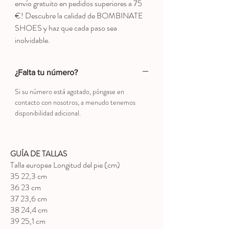
envío gratuito en pedidos superiores a 75
€! Descubre la calidad de BOMBINATE
SHOES y haz que cada paso sea
inolvidable.
¿Falta tu número?
Si su número está agotado, póngase en
contacto con nosotros, a menudo tenemos
disponibilidad adicional.
GUÍA DE TALLAS
Talla europea Longitud del pie (cm)
35 22,3 cm
36 23 cm
37 23,6 cm
38 24,4 cm
39 25,1 cm