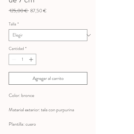
Precio
Precio
 125,00 € 
87,50 €
de
oferta
Talla
*
Cantidad
*
Agregar al carrito
Color: bronce
Material exterior: tela con purpurina
Plantilla: cuero