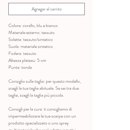
Agregar al carrito
Colore: corallo, blu e bianco
Materiale esterno: tessuto
Soletta: tessuto/sintetico
Suola: materiale sintetico
Fodera: tessuto
Altezza plateau: 5 cm
Punta: tonda
Consiglio sulla taglia: per questo modello,
scegli la tua taglia abituale. Se sei tra due
taglie, scegli la taglia più piccola.
Consigli per la cura: ti consigliamo di
impermeabilizzare le tue scarpe con un
prodotto specializzato o uno spray
multimateriale che sarà adatto in tutti i