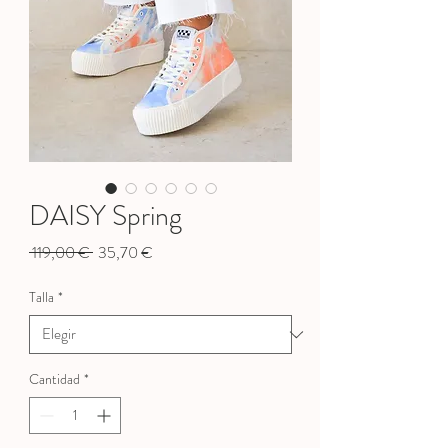
DAISY Spring
Precio
Precio
 119,00 € 
35,70 €
de
oferta
Talla
*
Cantidad
*