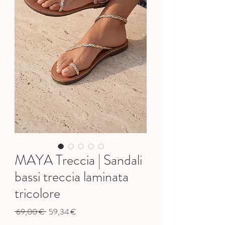
MAYA Treccia | Sandali
bassi treccia laminata
tricolore
Precio
Precio
 69,00 € 
59,34 €
de