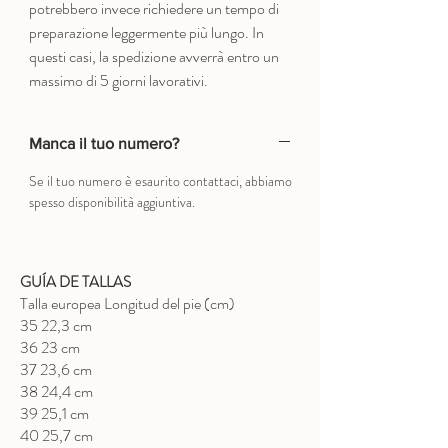
potrebbero invece richiedere un tempo di
preparazione leggermente più lungo. In
questi casi, la spedizione avverrà entro un
massimo di 5 giorni lavorativi.
Manca il tuo numero?
Se il tuo numero è esaurito contattaci, abbiamo
spesso disponibilità aggiuntiva.
GUÍA DE TALLAS
Talla europea Longitud del pie (cm)
35 22,3 cm
36 23 cm
37 23,6 cm
38 24,4 cm
39 25,1 cm
40 25,7 cm