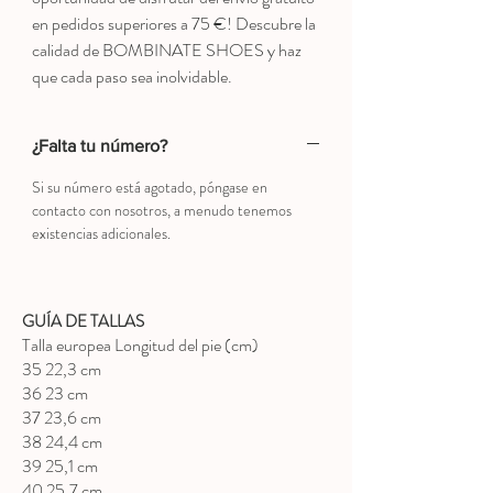
en pedidos superiores a 75 €! Descubre la
calidad de BOMBINATE SHOES y haz
que cada paso sea inolvidable.
¿Falta tu número?
Si su número está agotado, póngase en
contacto con nosotros, a menudo tenemos
existencias adicionales.
GUÍA DE TALLAS
Talla europea Longitud del pie (cm)
35 22,3 cm
36 23 cm
37 23,6 cm
38 24,4 cm
39 25,1 cm
40 25,7 cm