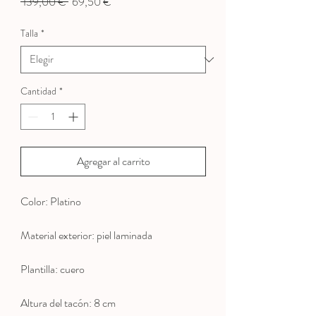
Precio
Precio
 139,00 € 
69,50 €
de
oferta
Talla
*
Cantidad
*
Agregar al carrito
Color: Platino
Material exterior: piel laminada
Plantilla: cuero
Altura del tacón: 8 cm