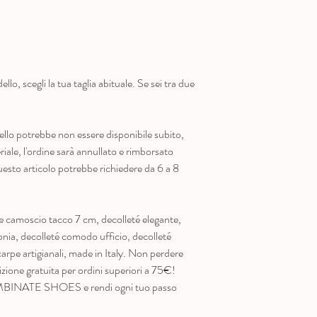
llo, scegli la tua taglia abituale. Se sei tra due
llo potrebbe non essere disponibile subito,
riale, l'ordine sarà annullato e rimborsato
esto articolo potrebbe richiedere da 6 a 8
 camoscio tacco 7 cm, decolleté elegante,
onia, decolleté comodo ufficio, decolleté
arpe artigianali, made in Italy. Non perdere
izione gratuita per ordini superiori a 75€!
 BOMBINATE SHOES e rendi ogni tuo passo