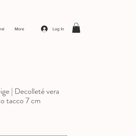
Log In
al
More
e | Decolleté vera
io tacco 7 cm
ale
rice