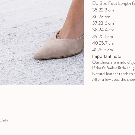
EU Size Foot Length 
35 22.3 cm
36 23 cm
37 23.6 cm
38 24.4 cm
39 25.1 cm
40 25.7 cm
41 26.5 cm
Important note
Our shoes are made of ge
If the fit feels a little sn
Natural leather tends to s
After a few uses, the shoe 
ciata