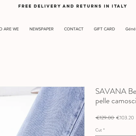
Free delivery and returns in Italy
O ARE WE
NEWSPAPER
CONTACT
GIFT CARD
Génér
SAVANA Beig
pelle camosc
Regular
S
 €129.00 
€103.20
Price
P
Cut
*