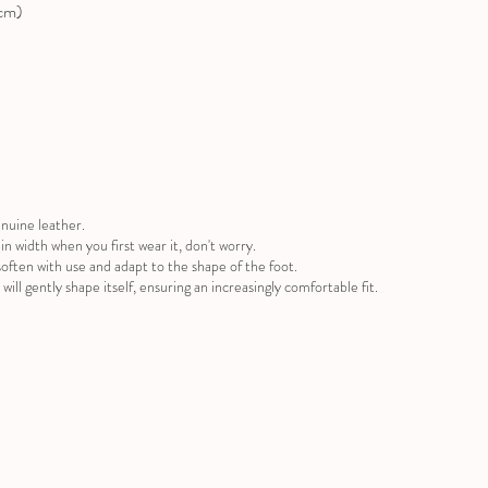
(cm)
nuine leather.
ug in width when you first wear it, don't worry.
often with use and adapt to the shape of the foot.
will gently shape itself, ensuring an increasingly comfortable fit.