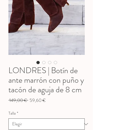
LONDRES | Botín de
ante marrón con puño y
tacón de aguja de 8 cm
Precio
Precio
 149,00 € 
59,60 €
de
oferta
Talla
*