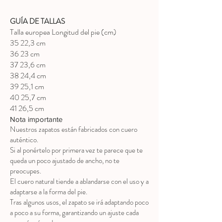
GUÍA DE TALLAS
Talla europea Longitud del pie (cm)
35 22,3 cm
36 23 cm
37 23,6 cm
38 24,4 cm
39 25,1 cm
40 25,7 cm
41 26,5 cm
Nota importante
Nuestros zapatos están fabricados con cuero
auténtico.
Si al ponértelo por primera vez te parece que te
queda un poco ajustado de ancho, no te
preocupes.
El cuero natural tiende a ablandarse con el uso y a
adaptarse a la forma del pie.
Tras algunos usos, el zapato se irá adaptando poco
a poco a su forma, garantizando un ajuste cada