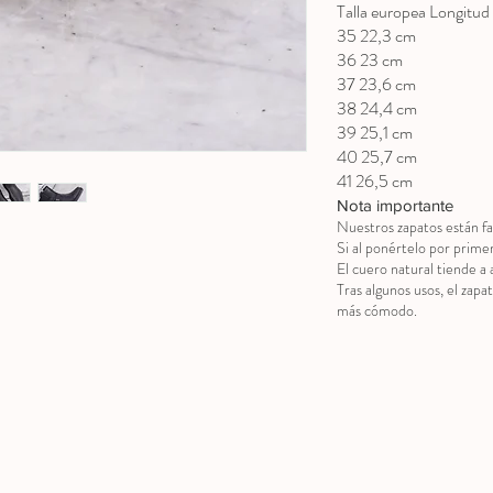
Talla europea Longitud 
35 22,3 cm
36 23 cm
37 23,6 cm
38 24,4 cm
39 25,1 cm
40 25,7 cm
41 26,5 cm
Nota importante
Nuestros zapatos están fa
Si al ponértelo por prime
El cuero natural tiende a 
Tras algunos usos, el zapa
más cómodo.