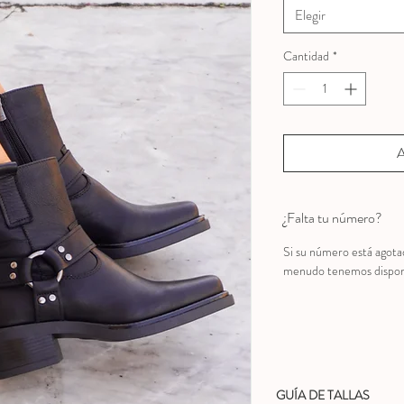
Elegir
Cantidad
*
A
¿Falta tu número?
Si su número está agota
menudo tenemos disponib
GUÍA DE TALLAS