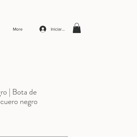
Iniciar sesión
More
 | Bota de
 cuero negro
Precio
de
oferta