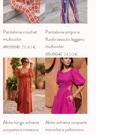
Pantalone crochet
Pantalone ampio e
multicolor
fluido tessuto leggero
multicolor
Prix original
49,00 €
Prix promotionnel
29,40 €
Prix original
35,00 €
Prix promotionnel
24,50 €
Abito lungo schiena
Abito schiena scoperta
scoperta a intreccio
maniche a palloncino