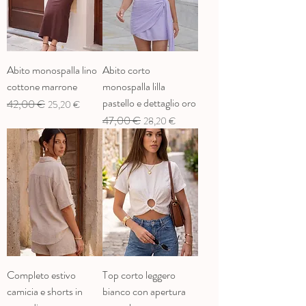
Abito monospalla lino
Abito corto
cottone marrone
monospalla lilla
pastello e dettaglio oro
Prix original
42,00 €
Prix promotionnel
25,20 €
Prix original
47,00 €
Prix promotionnel
28,20 €
Completo estivo
Top corto leggero
camicia e shorts in
bianco con apertura