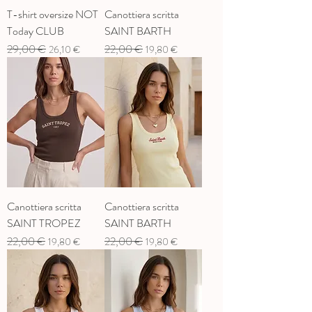
T-shirt oversize NOT
Canottiera scritta
Today CLUB
SAINT BARTH
Prix original
29,00 €
Prix promotionnel
Prix original
22,00 €
Prix promotionnel
26,10 €
19,80 €
Canottiera scritta
Canottiera scritta
SAINT TROPEZ
SAINT BARTH
Prix original
22,00 €
Prix promotionnel
Prix original
22,00 €
Prix promotionnel
19,80 €
19,80 €