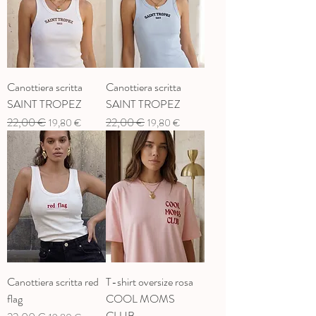
Canottiera scritta
Canottiera scritta
SAINT TROPEZ
SAINT TROPEZ
Prix original
22,00 €
Prix promotionnel
Prix original
22,00 €
Prix promotionnel
19,80 €
19,80 €
Canottiera scritta red
T-shirt oversize rosa
flag
COOL MOMS
CLUB