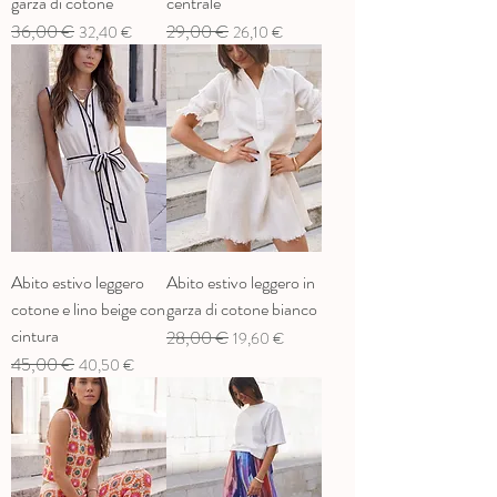
garza di cotone
centrale
Prix original
36,00 €
Prix promotionnel
Prix original
29,00 €
Prix promotionnel
32,40 €
26,10 €
Abito estivo leggero
Abito estivo leggero in
cotone e lino beige con
garza di cotone bianco
cintura
Prix original
28,00 €
Prix promotionnel
19,60 €
Prix original
45,00 €
Prix promotionnel
40,50 €