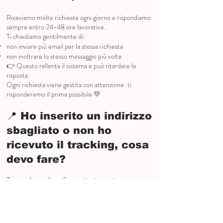
Riceviamo molte richieste ogni giorno e rispondiamo
sempre entro 24-48 ore lavorative.
Ti chiediamo gentilmente di:
non inviare più email per la stessa richiesta
non inoltrare lo stesso messaggio più volte
👉 Questo rallenta il sistema e può ritardare la
risposta.
Ogni richiesta viene gestita con attenzione: ti
risponderemo il prima possibile 💛
📍 Ho inserito un indirizzo
sbagliato o non ho
ricevuto il tracking, cosa
devo fare?
Ti consigliamo di verificare attentamente:
l’indirizzo inserito durante l’acquisto
l’email utilizzata per l’ordine
👉 Spesso le informazioni vengono inviate all’indirizzo
email collegato al tuo account (ad esempio PayPal).