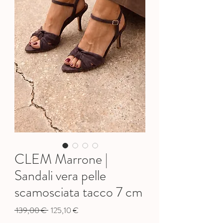
CLEM Marrone |
Sandali vera pelle
scamosciata tacco 7 cm
Prix
Prix
 139,00 € 
125,10 €
original
promotionnel