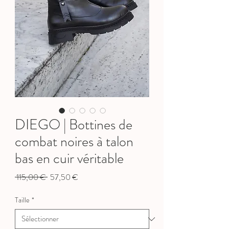
DIEGO | Bottines de
combat noires à talon
bas en cuir véritable
Prix
Prix
 115,00 € 
57,50 €
original
promotionnel
Taille
*