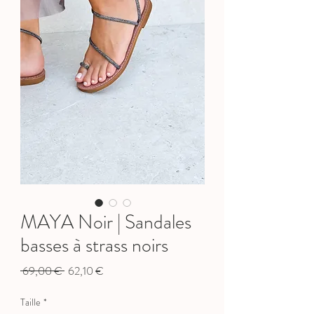
MAYA Noir | Sandales
basses à strass noirs
Prix
Prix
 69,00 € 
62,10 €
original
promotionnel
Taille
*