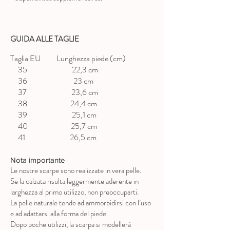
GUIDA ALLE TAGLIE
Taglia EU Lunghezza piede (cm)
35 22,3 cm
36 23 cm
37 23,6 cm
38 24,4 cm
39 25,1 cm
40 25,7 cm
41 26,5 cm
Nota importante
Le nostre scarpe sono realizzate in vera pelle.
Se la calzata risulta leggermente aderente in
larghezza al primo utilizzo, non preoccuparti.
La pelle naturale tende ad ammorbidirsi con l’uso
e ad adattarsi alla forma del piede.
Dopo poche utilizzi, la scarpa si modellerà