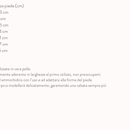
a piede (cm)
cm
m
cm
cm
cm
cm
cm
izzate in vera pelle.
ermente aderente in larghezza al primo utilizzo, non preoccuparti.
 ammorbidirsi con l’uso e ad adattarsi alla forma del piede.
carpa si modellerà delicatamente, garantendo una calzata sempre più