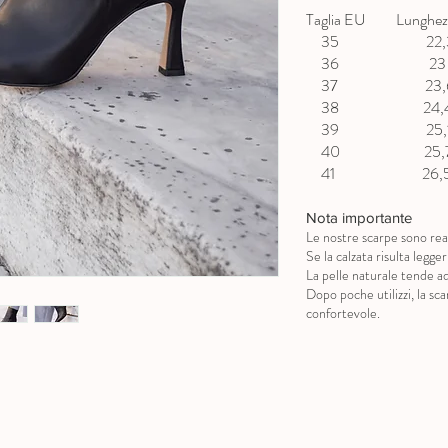
Taglia EU Lunghezz
35 22,3 
36 23 c
37 23,6 
38 24,4 
39 25,1 
40 25,7 
41 26,5 
Nota importante
Le nostre scarpe sono real
Se la calzata risulta legg
La pelle naturale tende ad
Dopo poche utilizzi, la s
confortevole.