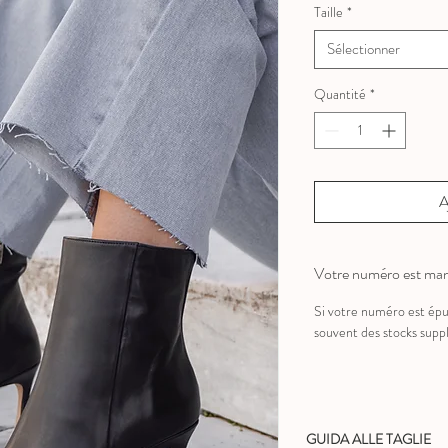
Taille
*
Sélectionner
Quantité
*
A
Votre numéro est ma
Si votre numéro est épui
souvent des stocks supp
GUIDA ALLE TAGLIE