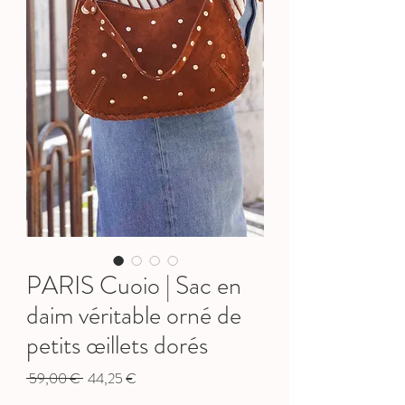
PARIS Cuoio | Sac en
daim véritable orné de
petits œillets dorés
Prix
Prix
 59,00 € 
44,25 €
original
promotionnel