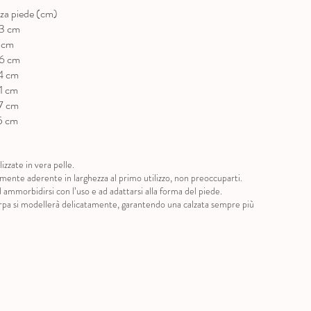
a piede (cm)
cm
m
cm
cm
cm
cm
cm
izzate in vera pelle.
ermente aderente in larghezza al primo utilizzo, non preoccuparti.
 ammorbidirsi con l’uso e ad adattarsi alla forma del piede.
carpa si modellerà delicatamente, garantendo una calzata sempre più