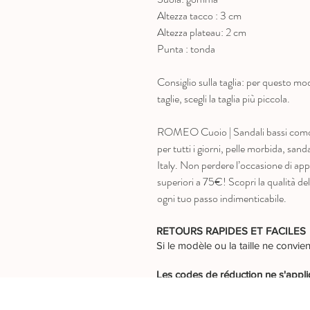
Altezza tacco : 3 cm
Altezza plateau: 2 cm
Punta : tonda
Consiglio sulla taglia: per questo mode
taglie, scegli la taglia più piccola.
ROMEO Cuoio | Sandali bassi comodi
per tutti i giorni, pelle morbida, sanda
Italy. Non perdere l’occasione di appr
superiori a 75€! Scopri la qualit
ogni tuo passo indimenticabile.
RETOURS RAPIDES ET FACILES
Si le modèle ou la taille ne conv
Les codes de réduction ne s'appli