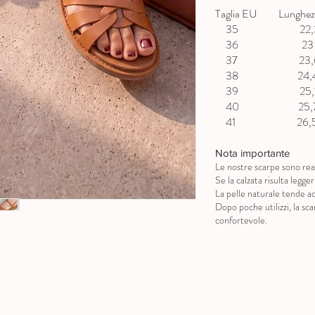
Taglia EU Lunghezz
35 22,3 
36 23 c
37 23,6 
38 24,4 
39 25,1 
40 25,7 
41 26,5 
Nota importante
Le nostre scarpe sono real
Se la calzata risulta legg
La pelle naturale tende ad
Dopo poche utilizzi, la s
confortevole.