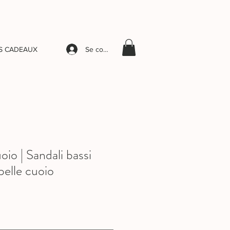
Se connecter
S CADEAUX
 | Sandali bassi
pelle cuoio
ix
romotionnel