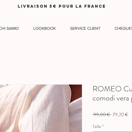
LIVRAISON 5€ pour lA FRANCE
CHI SIAMO
LOOKBOOK
SERVICE CLIENT
CHEQUE
ROMEO Cuoio
comodi vera 
Prix
Pr
 99,00 € 
79,20 €
original
p
Taille
*