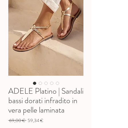
ADELE Platino | Sandali
bassi dorati infradito in
vera pelle laminata
Prezzo
Prezzo
 69,00 € 
59,34 €
regolare
scontato