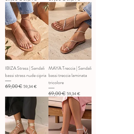
IBIZA Strass | Sandali
MAYA Treccia | Sandali
bassi strass nude cipria
bassi treccia laminata
tricolore
69,00 €
Prezzo regolare
Prezzo scontato
59,34 €
69,00 €
Prezzo regolare
Prezzo scontato
59,34 €