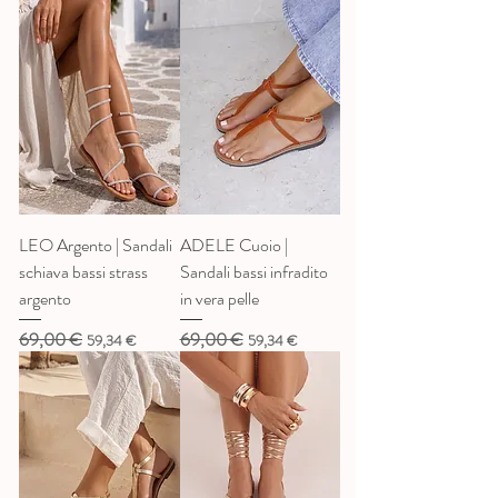
LEO Argento | Sandali
ADELE Cuoio |
schiava bassi strass
Sandali bassi infradito
argento
in vera pelle
69,00 €
69,00 €
Prezzo regolare
Prezzo scontato
Prezzo regolare
Prezzo scontato
59,34 €
59,34 €