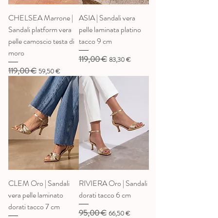
CHELSEA Marrone |
ASIA | Sandali vera
Sandali platform vera
pelle laminata platino
pelle camoscio testa di
tacco 9 cm
moro
119,00 €
Prezzo regolare
Prezzo scontato
83,30 €
119,00 €
Prezzo regolare
Prezzo scontato
59,50 €
CLEM Oro | Sandali
RIVIERA Oro | Sandali
vera pelle laminato
dorati tacco 6 cm
dorati tacco 7 cm
95,00 €
Prezzo regolare
Prezzo scontato
66,50 €