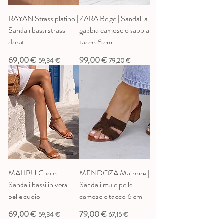
RAYAN Strass platino |
ZARA Beige | Sandali a
Sandali bassi strass
gabbia camoscio sabbia
dorati
tacco 6 cm
69,00 €
99,00 €
Prezzo regolare
Prezzo scontato
Prezzo regolare
Prezzo scontato
59,34 €
79,20 €
MALIBU Cuoio |
MENDOZA Marrone |
Sandali bassi in vera
Sandali mule pelle
pelle cuoio
camoscio tacco 6 cm
69,00 €
79,00 €
Prezzo regolare
Prezzo scontato
Prezzo regolare
Prezzo scontato
59,34 €
67,15 €