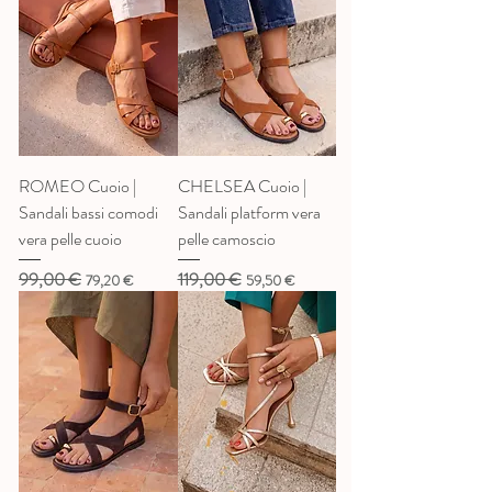
ROMEO Cuoio |
CHELSEA Cuoio |
Sandali bassi comodi
Sandali platform vera
vera pelle cuoio
pelle camoscio
99,00 €
119,00 €
Prezzo regolare
Prezzo scontato
Prezzo regolare
Prezzo scontato
79,20 €
59,50 €