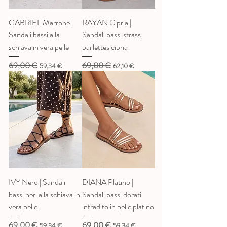
GABRIEL Marrone |
RAYAN Cipria |
Sandali bassi alla
Sandali bassi strass
schiava in vera pelle
paillettes cipria
69,00 €
69,00 €
Prezzo regolare
Prezzo scontato
Prezzo regolare
Prezzo scontato
59,34 €
62,10 €
IVY Nero | Sandali
DIANA Platino |
bassi neri alla schiava in
Sandali bassi dorati
vera pelle
infradito in pelle platino
69,00 €
69,00 €
Prezzo regolare
Prezzo scontato
Prezzo regolare
Prezzo scontato
59,34 €
59,34 €