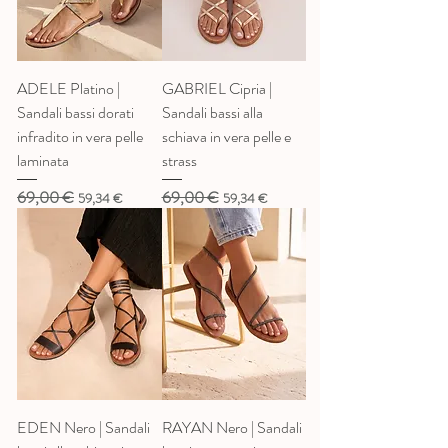
ADELE Platino |
GABRIEL Cipria |
Sandali bassi dorati
Sandali bassi alla
infradito in vera pelle
schiava in vera pelle e
laminata
strass
69,00 €
69,00 €
Prezzo regolare
Prezzo scontato
Prezzo regolare
Prezzo scontato
59,34 €
59,34 €
EDEN Nero | Sandali
RAYAN Nero | Sandali