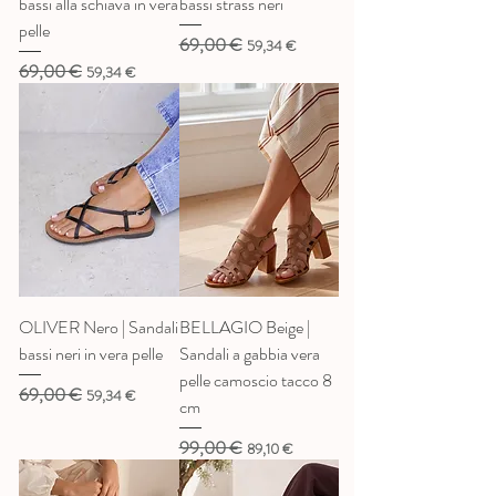
bassi alla schiava in vera
bassi strass neri
pelle
69,00 €
Prezzo regolare
Prezzo scontato
59,34 €
69,00 €
Prezzo regolare
Prezzo scontato
59,34 €
OLIVER Nero | Sandali
BELLAGIO Beige |
bassi neri in vera pelle
Sandali a gabbia vera
pelle camoscio tacco 8
69,00 €
Prezzo regolare
Prezzo scontato
59,34 €
cm
99,00 €
Prezzo regolare
Prezzo scontato
89,10 €