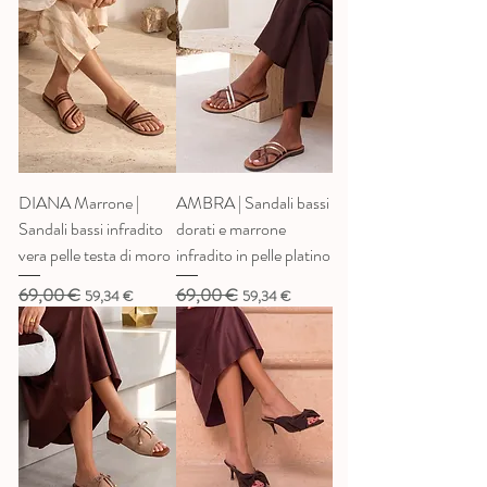
DIANA Marrone |
AMBRA | Sandali bassi
Sandali bassi infradito
dorati e marrone
vera pelle testa di moro
infradito in pelle platino
69,00 €
69,00 €
Prezzo regolare
Prezzo scontato
Prezzo regolare
Prezzo scontato
59,34 €
59,34 €