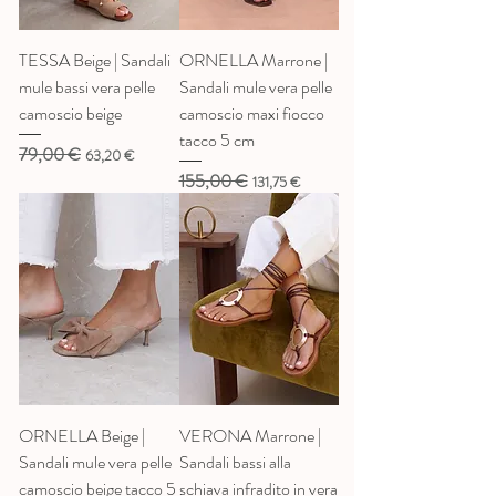
TESSA Beige | Sandali
ORNELLA Marrone |
mule bassi vera pelle
Sandali mule vera pelle
camoscio beige
camoscio maxi fiocco
tacco 5 cm
79,00 €
Prezzo regolare
Prezzo scontato
63,20 €
155,00 €
Prezzo regolare
Prezzo scontato
131,75 €
ORNELLA Beige |
VERONA Marrone |
Sandali mule vera pelle
Sandali bassi alla
camoscio beige tacco 5
schiava infradito in vera