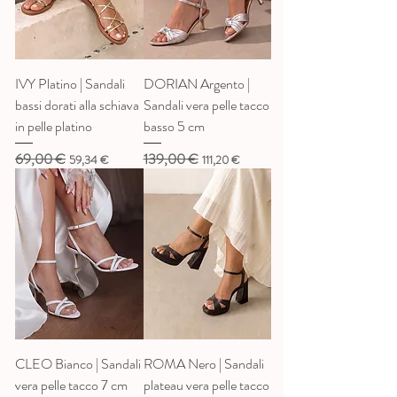
IVY Platino | Sandali
DORIAN Argento |
bassi dorati alla schiava
Sandali vera pelle tacco
in pelle platino
basso 5 cm
69,00 €
139,00 €
Prezzo regolare
Prezzo scontato
Prezzo regolare
Prezzo scontato
59,34 €
111,20 €
CLEO Bianco | Sandali
ROMA Nero | Sandali
vera pelle tacco 7 cm
plateau vera pelle tacco