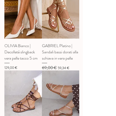
OLIVIA Bianco |
GABRIEL Platino |
Decolleté slingback
Sandali bassi dorati alla
vera pelle tacco 5 cm
schiava in vera pelle
69,00 €
Prezzo
Prezzo regolare
Prezzo scontato
129,00 €
59,34 €