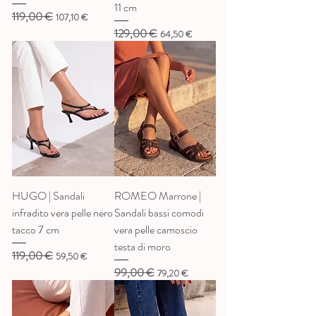
11 cm
119,00 €
Prezzo regolare
Prezzo scontato
107,10 €
129,00 €
Prezzo regolare
Prezzo scontato
64,50 €
HUGO | Sandali
ROMEO Marrone |
infradito vera pelle nero
Sandali bassi comodi
tacco 7 cm
vera pelle camoscio
testa di moro
119,00 €
Prezzo regolare
Prezzo scontato
59,50 €
99,00 €
Prezzo regolare
Prezzo scontato
79,20 €