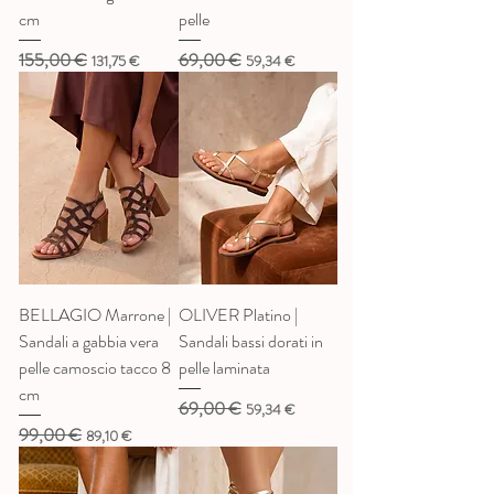
cm
pelle
155,00 €
69,00 €
Prezzo regolare
Prezzo scontato
Prezzo regolare
Prezzo scontato
131,75 €
59,34 €
BELLAGIO Marrone |
OLIVER Platino |
Sandali a gabbia vera
Sandali bassi dorati in
pelle camoscio tacco 8
pelle laminata
cm
69,00 €
Prezzo regolare
Prezzo scontato
59,34 €
99,00 €
Prezzo regolare
Prezzo scontato
89,10 €