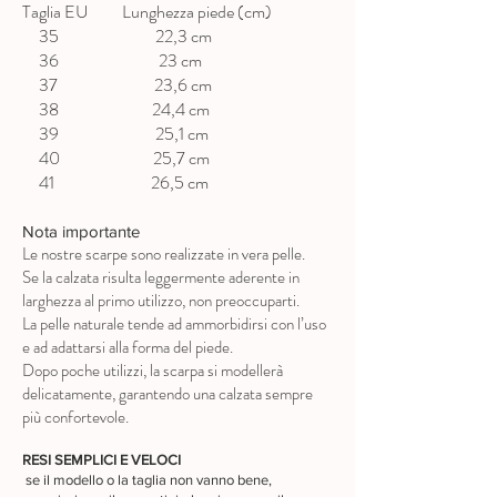
Taglia EU Lunghezza piede (cm)
35 22,3 cm
36 23 cm
37 23,6 cm
38 24,4 cm
39 25,1 cm
40 25,7 cm
41 26,5 cm
Nota importante
Le nostre scarpe sono realizzate in vera pelle.
Se la calzata risulta leggermente aderente in
larghezza al primo utilizzo, non preoccuparti.
La pelle naturale tende ad ammorbidirsi con l’uso
e ad adattarsi alla forma del piede.
Dopo poche utilizzi, la scarpa si modellerà
delicatamente, garantendo una calzata sempre
più confortevole.
RESI SEMPLICI E VELOCI
se il modello o la taglia non vanno bene,