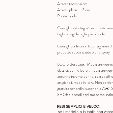
Altezza tacco: 4 cm
Altezza plateau: 3 cm
Punta tonda
Consiglio sulla taglia: per questo mode
taglie, scegli la taglia più piccola.
Consigli per la cura: ti consigliamo 
prodotto specializzato o uno spray mul
LOUIS Bordeaux | Mocassini vernici
classici, penny loafer, mocassini ve
autunno inverno donna, scarpa uffic
artigianali, made in Italy. Non perder
gratuita per ordini superiori a 75€
SHOES e rendi ogni tuo passo indim
RESI SEMPLICI E VELOCI
se il modello o la taglia non van