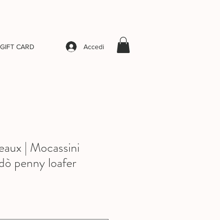
Accedi
GIFT CARD
aux | Mocassini
rdò penny loafer
rezzo
contato