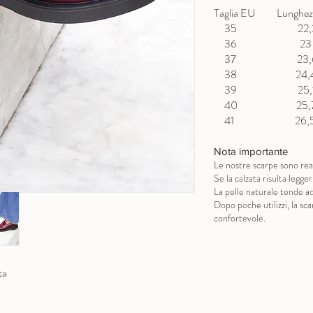
Taglia EU Lunghezz
35 22,3 
36 23 c
37 23,6 
38 24,4 
39 25,1 
40 25,7 
41 26,5 
Nota importante
Le nostre scarpe sono real
Se la calzata risulta legg
La pelle naturale tende ad
Dopo poche utilizzi, la s
confortevole.
ta