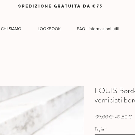
SPEDIZIONE GRATUITA DA €75
CHI SIAMO
LOOKBOOK
FAQ | Informazioni utili
LOUIS Borde
verniciati bo
Prezzo
P
 99,00 € 
49,50 €
regolare
s
Taglia
*