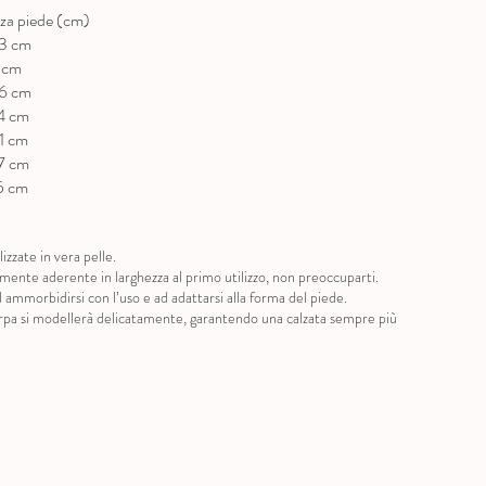
a piede (cm)
cm
m
cm
cm
cm
cm
cm
izzate in vera pelle.
ermente aderente in larghezza al primo utilizzo, non preoccuparti.
 ammorbidirsi con l’uso e ad adattarsi alla forma del piede.
carpa si modellerà delicatamente, garantendo una calzata sempre più