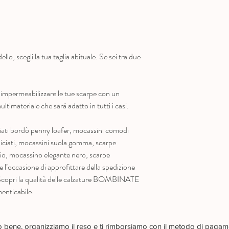
llo, scegli la tua taglia abituale. Se sei tra due
di impermeabilizzare le tue scarpe con un
timateriale che sarà adatto in tutti i casi.
ati bordò penny loafer, mocassini comodi
rniciati, mocassini suola gomma, scarpe
io, mocassino elegante nero, scarpe
e l’occasione di approfittare della spedizione
! Scopri la qualità delle calzature BOMBINATE
enticabile.
no bene, organizziamo il reso e ti rimborsiamo con il metodo di pagam