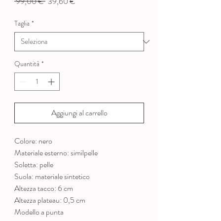
Prezzo
Prezzo
 99,00 € 
39,60 €
regolare
scontato
Taglia
*
Quantità
*
Aggiungi al carrello
Colore: nero
Materiale esterno: similpelle
Soletta: pelle
Suola: materiale sintetico
Altezza tacco: 6 cm
Altezza plateau: 0,5 cm
Modello a punta