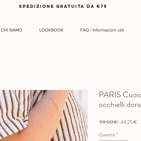
SPEDIZIONE GRATUITA DA €75
CHI SIAMO
LOOKBOOK
FAQ | Informazioni utili
PARIS Cuoio 
occhielli dor
Prezzo
P
 59,00 € 
44,25 €
regolare
s
Quantità
*