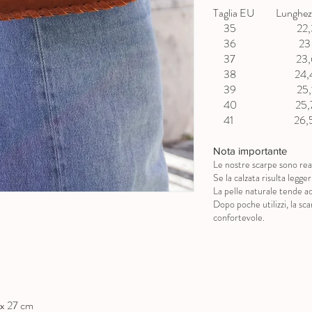
Taglia EU Lunghezz
35 22,3 
36 23 c
37 23,6 
38 24,4 
39 25,1 
40 25,7 
41 26,5 
Nota importante
Le nostre scarpe sono real
Se la calzata risulta legg
La pelle naturale tende ad
Dopo poche utilizzi, la s
confortevole.
 x 27 cm