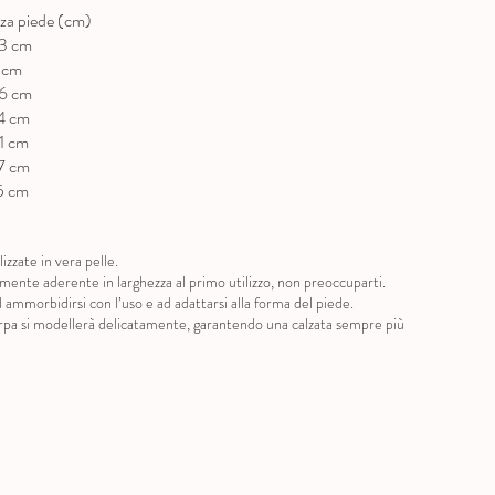
a piede (cm)
cm
m
cm
cm
cm
cm
cm
izzate in vera pelle.
ermente aderente in larghezza al primo utilizzo, non preoccuparti.
 ammorbidirsi con l’uso e ad adattarsi alla forma del piede.
carpa si modellerà delicatamente, garantendo una calzata sempre più