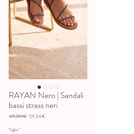
RAYAN Nero | Sandali
bassi strass neri
Prezzo
Prezzo
 69,00 € 
59,34 €
regolare
scontato
Taglia
*