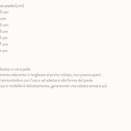
a piede (cm)
cm
m
cm
cm
cm
cm
cm
izzate in vera pelle.
ermente aderente in larghezza al primo utilizzo, non preoccuparti.
 ammorbidirsi con l’uso e ad adattarsi alla forma del piede.
carpa si modellerà delicatamente, garantendo una calzata sempre più