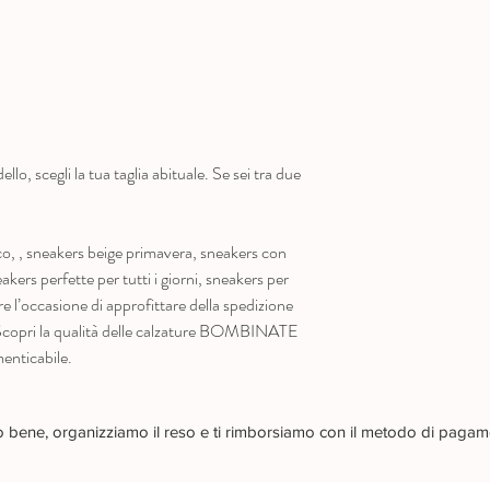
llo, scegli la tua taglia abituale. Se sei tra due
, , sneakers beige primavera, sneakers con
ers perfette per tutti i giorni, sneakers per
 l’occasione di approfittare della spedizione
! Scopri la qualità delle calzature BOMBINATE
enticabile.
no bene, organizziamo il reso e ti rimborsiamo con il metodo di pagam