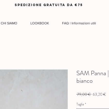
SPEDIZIONE GRATUITA DA €75
CHI SIAMO
LOOKBOOK
FAQ | Informazioni utili
SAM Panna | 
bianco
Prezzo
P
 79,00 € 
63,20 €
regolare
s
Taglia
*