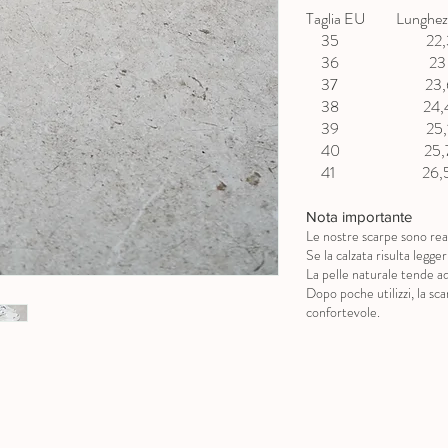
Taglia EU Lunghezz
35 22,3 
36 23 c
37 23,6 
38 24,4 
39 25,1 
40 25,7 
41 26,5 
Nota importante
Le nostre scarpe sono real
Se la calzata risulta legg
La pelle naturale tende ad
Dopo poche utilizzi, la s
confortevole.