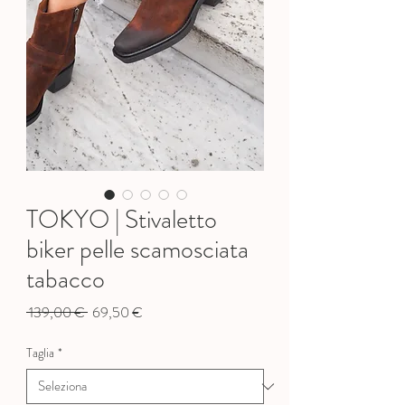
TOKYO | Stivaletto
biker pelle scamosciata
tabacco
Prezzo
Prezzo
 139,00 € 
69,50 €
regolare
scontato
Taglia
*