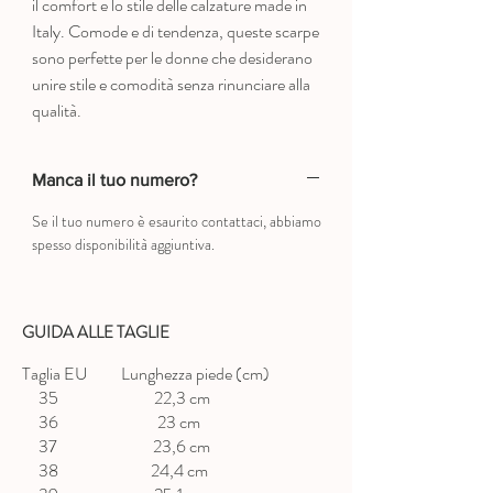
il comfort e lo stile delle calzature made in
Italy. Comode e di tendenza, queste scarpe
sono perfette per le donne che desiderano
unire stile e comodità senza rinunciare alla
qualità.
Manca il tuo numero?
Se il tuo numero è esaurito contattaci, abbiamo
spesso disponibilità aggiuntiva.
GUIDA ALLE TAGLIE
Taglia EU Lunghezza piede (cm)
35 22,3 cm
36 23 cm
37 23,6 cm
38 24,4 cm