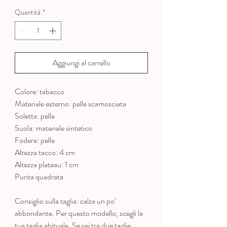
Quantità
*
Aggiungi al carrello
Colore: tabacco
Materiale esterno: pelle scamosciata
Soletta: pelle
Suola: materiale sintetico
Fodera: pelle
Altezza tacco: 4 cm
Altezza plateau: 1 cm
Punta quadrata
Consiglio sulla taglia: calza un po’
abbondante. Per questo modello, scegli la
tua taglia abituale. Se sei tra due taglie,