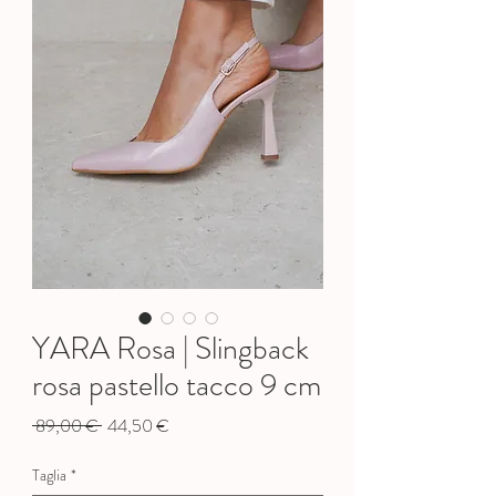
YARA Rosa | Slingback
rosa pastello tacco 9 cm
Prezzo
Prezzo
 89,00 € 
44,50 €
regolare
scontato
Taglia
*