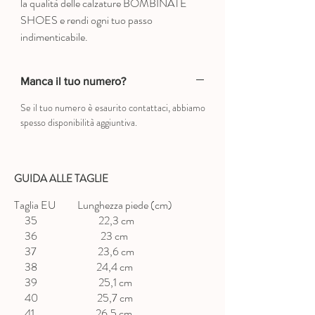
la qualità delle calzature BOMBINATE
SHOES e rendi ogni tuo passo
indimenticabile.
Manca il tuo numero?
Se il tuo numero è esaurito contattaci, abbiamo
spesso disponibilità aggiuntiva.
GUIDA ALLE TAGLIE
Taglia EU Lunghezza piede (cm)
35 22,3 cm
36 23 cm
37 23,6 cm
38 24,4 cm
39 25,1 cm
40 25,7 cm
41 26,5 cm