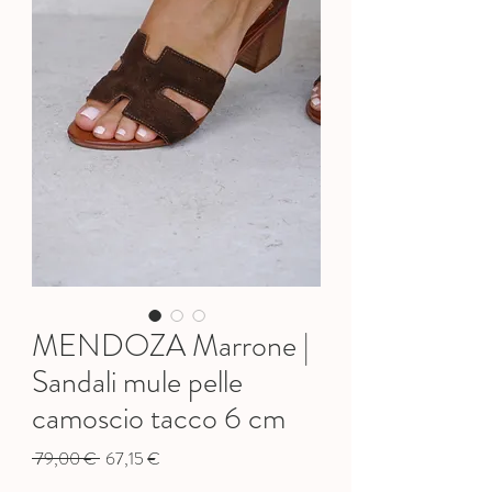
MENDOZA Marrone |
Sandali mule pelle
camoscio tacco 6 cm
Prezzo
Prezzo
 79,00 € 
67,15 €
regolare
scontato